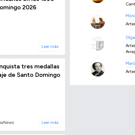
Cant
Domingo 2026
Móni
Arte
Olga
Arte
Leer más
Arreg
Marí
conquista tres medallas
Arte
taje de Santo Domingo
baNews
Leer más