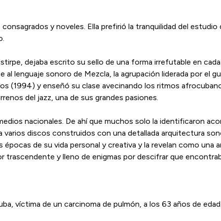
consagrados y noveles. Ella prefirió la tranquilidad del estud
o.
irpe, dejaba escrito su se­llo de una forma irrefutable en cada
e al lenguaje sonoro de Mez­cla, la agrupación liderada por el 
os (1994) y enseñó su clase avecinando los ritmos afrocubanos
rrenos del jazz, una de sus grandes pasiones.
e­dios nacionales. De ahí que muchos solo la iden­­tificaron a
a a varios discos construidos con una detallada arquitectura s
s épocas de su vida personal y creativa y la re­velan como una 
r trascendente y lleno de enigmas por descifrar que encontrab
uba, víctima de un carcinoma de pulmón, a los 63 años de edad