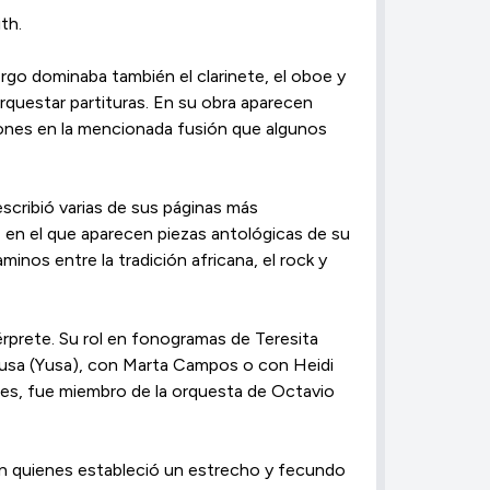
th.
rgo dominaba también el clarinete, el oboe y
orquestar partituras. En su obra aparecen
siones en la mencionada fusión que algunos
s­cribió varias de sus pá­ginas más
 en el que aparecen piezas anto­lógicas de su
nos entre la tra­di­ción africana, el rock y
rprete. Su rol en fonogramas de Teresita
 Yusa (Yusa), con Marta Campos o con Heidi
lles, fue miembro de la orquesta de Octavio
con quie­nes estableció un estrecho y fecundo