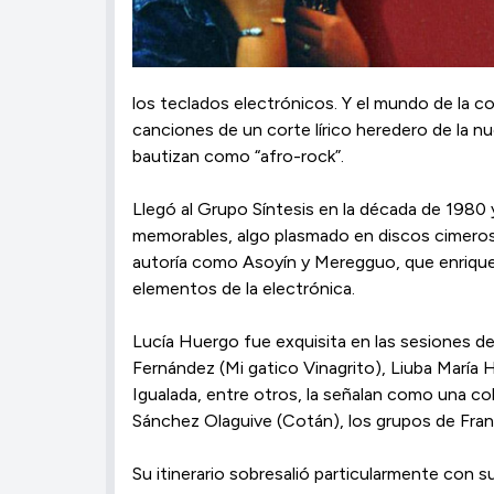
los teclados electrónicos. Y el mundo de la co
canciones de un corte lírico heredero de la n
bautizan como “afro-rock”.
Llegó al Grupo Síntesis en la década de 1980 y 
memorables, algo plasmado en discos cimeros d
autoría co­mo Asoyín y Meregguo, que en­ri­que­c
elementos de la elec­trónica.
Lucía Huergo fue exquisita en las sesiones d
Fernández (Mi gatico Vinagrito), Liuba María
Igualada, entre otros, la señalan como una co
Sánchez Olaguive (Cotán), los grupos de Fra
Su itinerario so­bre­salió particularmente con