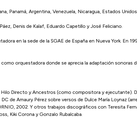
icana, Panamá, Argentina, Venezuela, Nicaragua, Estados Unidos
áez, Denis de Kalaf, Eduardo Capetillo y José Feliciano.
adora en la sede de la SGAE de España en Nueva York. En 1993
como orquestadora donde se aprecia la adaptación sonoras de 
s, Hilo Directo y Ancestros (como compositora y ejecutante)
 DC de Amaury Pérez sobre versos de Dulce María Loynaz (arreg
CORNIO, 2002. Y otros trabajos discográficos con Teresita Fer
Ross, Kiki Corona y Gonzalo Rubalcaba.