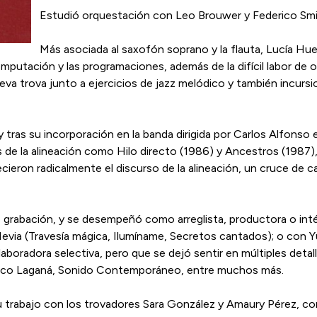
Estudió orquestación con Leo Brouwer y Federico Smi
Más asociada al saxofón soprano y la flauta, Lucía Hue
mputación y las programaciones, además de la difícil labor de 
ueva trova junto a ejercicios de jazz melódico y también incur
tras su incorporación en la banda dirigi­da por Carlos Alfonso e
e la alineación co­mo Hilo directo (1986) y An­cestros (1987),
ie­ron radicalmente el discurso de la alineación, un cruce de cami
e grabación, y se desempeñó como arreglista, productora o inté
 Hevia (Travesía mágica, Ilumíname, Secretos cantados); o con
laboradora selectiva, pero que se dejó sentir en múltiples deta
nco Laganá, Sonido Contemporáneo, en­tre mu­chos más.
 su trabajo con los trovadores Sa­ra Gon­­zález y Amaury Pérez, 