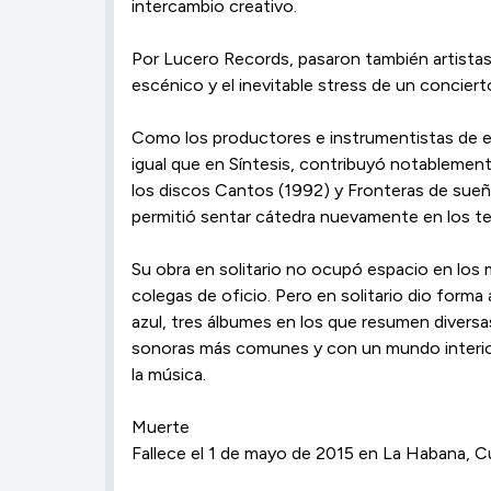
intercambio creativo.
Por Lucero Records, pasaron también artistas 
escénico y el inevitable stress de un conciert
Como los productores e ins­trumentistas de est
igual que en Síntesis, contribuyó notablemen­t
los discos Cantos (1992) y Fron­teras de sueñ
permitió sentar cátedra nuevamente en los te
Su obra en solitario no ocupó espacio en los m
colegas de oficio. Pero en solitario dio form
azul, tres álbumes en los que resumen di­versa
sonoras más co­munes y con un mundo interio
la música.
Muerte
Fallece el 1 de mayo de 2015 en La Habana, C