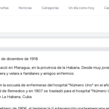
rafías
Noticias
Categorías
Un día como hoy
Ca
 de diciembre de 1918
nació en Managua, en la provincia de la Habana. Desde muy jove
iera y velara a familiares y amigos enfermos.
n la escuela de enfermeras del hospital "Número Uno" en el a
al de Remedios y en 1907 se trasladó para el hospital "Número U
e La Habana, Cuba.
febrero de 1906, al terminar la II intervención norteamericana en