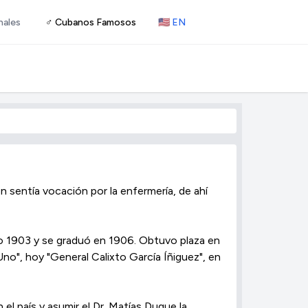
nales
♂ Cubanos Famosos
🇺🇸 EN
n sentía vocación por la enfermería, de ahí
ño 1903 y se graduó en 1906. Obtuvo plaza en
no", hoy "General Calixto García Íñiguez", en
 el país y asumir el Dr. Matías Duque la