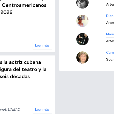
os Centroamericanos
Arte
 2026
Dian
Arte
Marí
Arte
Leer más
Carm
Soci
s la actriz cubana
igura del teatro y la
 seis décadas
net; UNEAC
Leer más