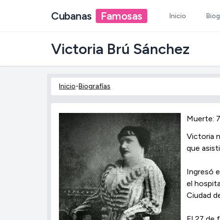
Cubanas
Famosas
Inicio
Biog
Victoria Brú Sánchez
Inicio
-
Biografías
Muerte: 7
Victoria 
que asist
Ingresó e
el hospit
Ciudad d
El 27 de 