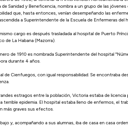
a de Sanidad y Beneficencia, nombra a un grupo de las jóvenes
ilidad que, hasta entonces, venían desempeñando las enfermer
 ascendida a Superintendente de la Escuela de Enfermeras del 
ismo cargo es después trasladada al hospital de Puerto Prínci
ico de La Habana (Mazorra).
enero de 1910 es nombrada Superintendente del hospital "Núm
ora durante 4 años.
ital de Cienfuegos, con igual responsabilidad. Se encontraba
enza.
es estragos entre la población, Victoria estaba de licencia p
la terrible epidemia. El hospital estaba lleno de enfermos, el tra
an más graves sus efectos.
rabajo y, acompañando a sus alumnas, iba de casa en casa orden